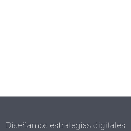
Transformación de
negocios
Servicios de consultoría especializada en transformación de
negocios para aumentar la rentabilidad y liderar en la era digital.
Diseñamos estrategias digitales