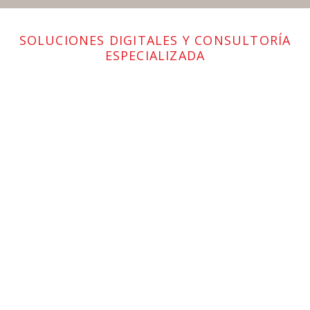
SOLUCIONES DIGITALES Y CONSULTORÍA
ESPECIALIZADA
Plataforma de negocios digitales
Encender la transformación digital entregando automatización
rápida de procesos en toda la organización.